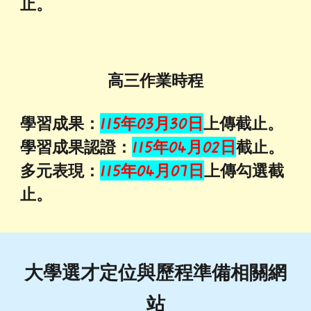
止。
高三作業時程
學習成果：
11
5
年0
3
月
30
日
上傳截止。
學習成果認證：
11
5
年0
4
月0
2
日
截止。
多元表現：
11
5
年0
4
月
07
日
上傳勾選截
止。
大學選才定位與歷程準備相關網
站