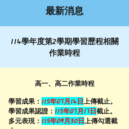
最新消息
114學年度第2學期學習歷程相關
作業時程
高一、高二
作業時程
學習成果：
11
5
年0
7
月
14
日
上傳截止。
學習成果認證：
11
5
年
0
7
月
17
日
截止。
多元表現：
11
5
年09月30日
上傳勾選截